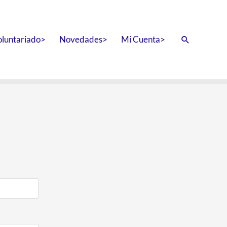
oluntariado>
Novedades>
Mi Cuenta>
Buscar