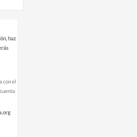
ón, haz
erás
a con el
 cuenta
a.org