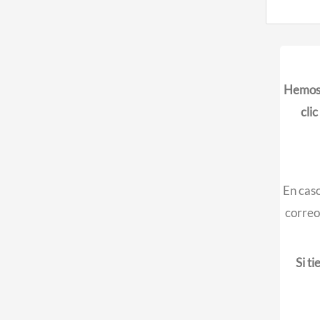
Hemos 
cli
En caso
correo
Si t