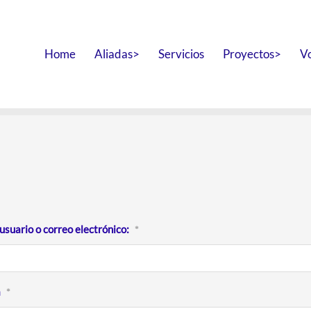
Home
Aliadas>
Servicios
Proyectos>
V
suario o correo electrónico:
*
a
*