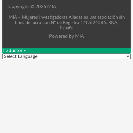
Copyright © 2026 MIA
MIA – Mujeres Investigadoras Aliadas es una asociación sin
fines de lucro con Nº de Registro 1/1/624586. RNA,
España
Powered by MIA
Traductor »