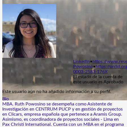
LinkedIn
•
https://www.rese
Powosino
•
https://orcid.o
0003-2583-176X
El estado de la cuenta de
este usuario es Aprobado
Este usuario aún no ha añadido información a su perfil.
Bio
MBA. Ruth Powosino se desempeña como Asistente de
Investigación en CENTRUM PUCP y en gestión de proyectos
en Clicars, empresa española que pertenece a Aramis Group.
Asimismo, es coordinadora de proyectos sociales - Lima en
Pax Christi International. Cuenta con un MBA en el programa