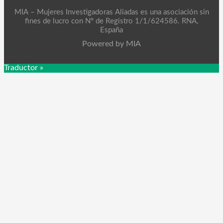
MIA – Mujeres Investigadoras Aliadas es una asociación sin
fines de lucro con Nº de Registro 1/1/624586. RNA,
España
Powered by MIA
Traductor »