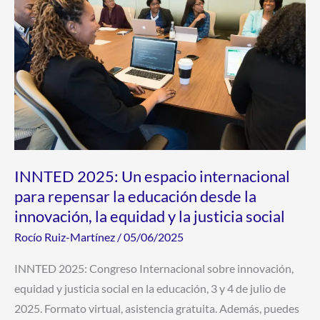
Un
espacio
internacional
para
repensar
la
educación
desde
la
INNTED 2025: Un espacio internacional
innovación,
para repensar la educación desde la
la
innovación, la equidad y la justicia social
equidad
Rocío Ruiz-Martínez
/
05/06/2025
y
la
INNTED 2025: Congreso Internacional sobre innovación,
justicia
equidad y justicia social en la educación, 3 y 4 de julio de
social
2025. Formato virtual, asistencia gratuita. Además, puedes