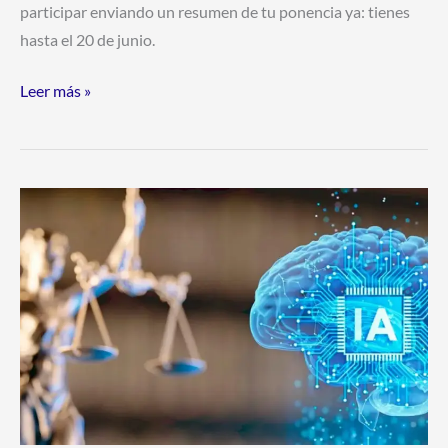
participar enviando un resumen de tu ponencia ya: tienes
hasta el 20 de junio.
Leer más »
XIX
Congreso
Internacional
de
Internet,
Derecho
y
Política
“Desafíos