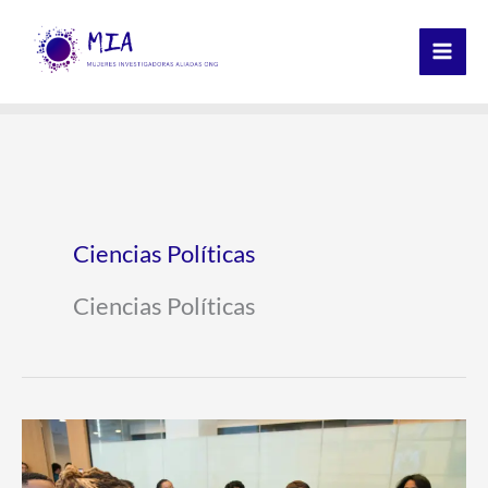
Ir
al
contenido
Ciencias Políticas
Ciencias Políticas
INNTED
2025: