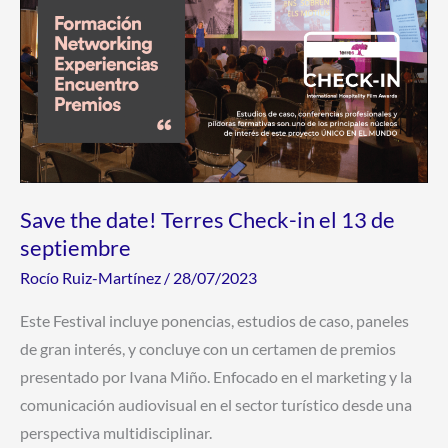
Check-
in
el
13
de
septiembre
Save the date! Terres Check-in el 13 de
septiembre
Rocío Ruiz-Martínez
/
28/07/2023
Este Festival incluye ponencias, estudios de caso, paneles
de gran interés, y concluye con un certamen de premios
presentado por Ivana Miño. Enfocado en el marketing y la
comunicación audiovisual en el sector turístico desde una
perspectiva multidisciplinar.