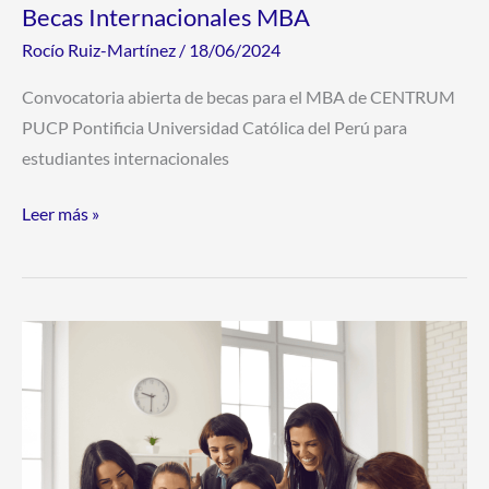
Becas Internacionales MBA
Rocío Ruiz-Martínez
/
18/06/2024
Convocatoria abierta de becas para el MBA de CENTRUM
PUCP Pontificia Universidad Católica del Perú para
estudiantes internacionales
Leer más »
Becas
de
Máster
y
Doctorado
en