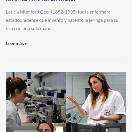
Letitia Mumford Geer (1852-1935) fue la enfermera
estadounidense que inventó y patentó la jeringa para su
uso con una sola mano.
Leer más »
Becas
JAE
de
introducción
a
la
investigación