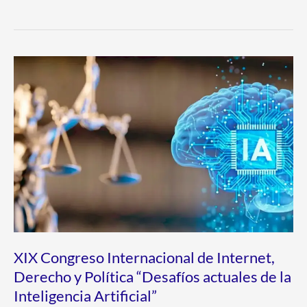
XIX
Congreso
Internacional
de
Internet,
Derecho
y
Política
“Desafíos
actuales
XIX Congreso Internacional de Internet,
de
Derecho y Política “Desafíos actuales de la
la
Inteligencia Artificial”
Inteligencia