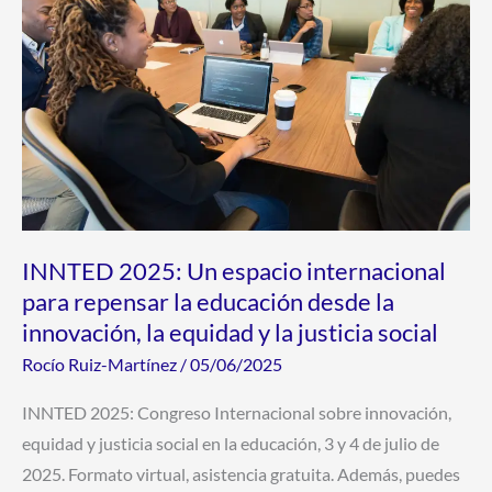
Un
espacio
internacional
para
repensar
la
educación
desde
la
INNTED 2025: Un espacio internacional
innovación,
para repensar la educación desde la
la
innovación, la equidad y la justicia social
equidad
Rocío Ruiz-Martínez
/
05/06/2025
y
la
INNTED 2025: Congreso Internacional sobre innovación,
justicia
equidad y justicia social en la educación, 3 y 4 de julio de
social
2025. Formato virtual, asistencia gratuita. Además, puedes