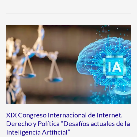
XIX
Congreso
Internacional
de
Internet,
Derecho
y
Política
“Desafíos
actuales
XIX Congreso Internacional de Internet,
de
Derecho y Política “Desafíos actuales de la
la
Inteligencia Artificial”
Inteligencia