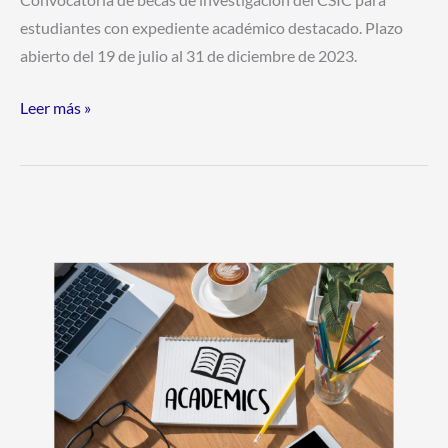
Convocatoria de becas de investigación del CSIC para
estudiantes con expediente académico destacado. Plazo
abierto del 19 de julio al 31 de diciembre de 2023.
Leer más »
Becas
de
Doctorado
2024
en
Ciencias
Sociales
y
Humanidades