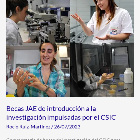
JAE
de
introducción
a
la
investigación
impulsadas
por
el
CSIC
Becas JAE de introducción a la
investigación impulsadas por el CSIC
Rocío Ruiz-Martínez
/
26/07/2023