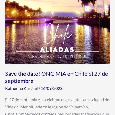
Chile
el
27
de
septiembre
Save the date! ONG MIA en Chile el 27 de
septiembre
Katherina Kuschel
/
16/09/2023
El 27 de septiembre se celebran dos eventos en la ciudad de
Viña del Mar, situada en la región de Valparaíso,
Chile. Compartimos contigo unas jornadas académicas y un