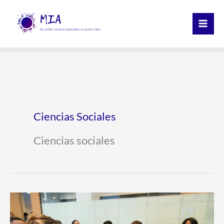
Ir
al
contenido
Ciencias Sociales
Ciencias sociales
INNTED
2025: