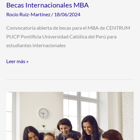
Becas Internacionales MBA
Rocío Ruiz-Martínez
/
18/06/2024
Convocatoria abierta de becas para el MBA de CENTRUM
PUCP Pontificia Universidad Católica del Perú para
estudiantes internacionales
Leer más »
Becas
de
Máster
y
Doctorado
en