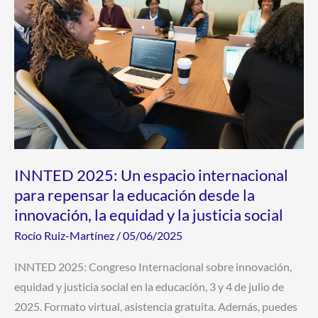
Un
espacio
internacional
para
repensar
la
educación
desde
la
INNTED 2025: Un espacio internacional
innovación,
para repensar la educación desde la
la
innovación, la equidad y la justicia social
equidad
Rocío Ruiz-Martínez
/
05/06/2025
y
la
INNTED 2025: Congreso Internacional sobre innovación,
justicia
equidad y justicia social en la educación, 3 y 4 de julio de
social
2025. Formato virtual, asistencia gratuita. Además, puedes