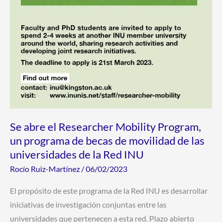
de
becas
de
movilidad
de
las
universidades
de
la
Se abre el Researcher Mobility Program,
Red
un programa de becas de movilidad de las
INU
universidades de la Red INU
Rocío Ruiz-Martínez
/
06/02/2023
El propósito de este programa de la Red INU es desarrollar
iniciativas de investigación conjuntas entre las
universidades que pertenecen a esta red. Plazo abierto