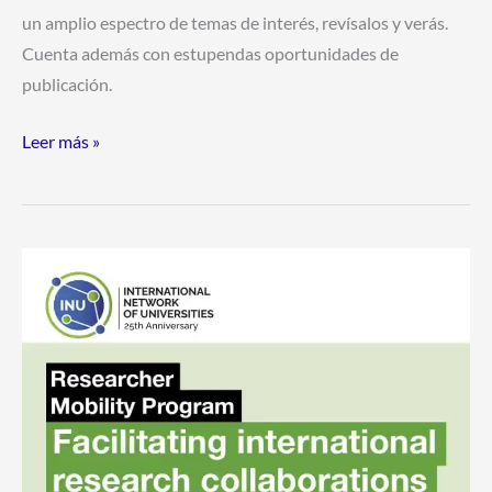
un amplio espectro de temas de interés, revísalos y verás.
Cuenta además con estupendas oportunidades de
publicación.
Leer más »
Se
abre
el
Researcher
Mobility
Program,
un
programa