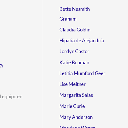
Bette Nesmith
Graham
Claudia Goldin
Hipatia de Alejandría
Jordyn Castor
Katie Bouman
a
Letitia Mumford Geer
Lise Meitner
Margarita Salas
l equipo en
Marie Curie
Mary Anderson
Maryjane Wraga