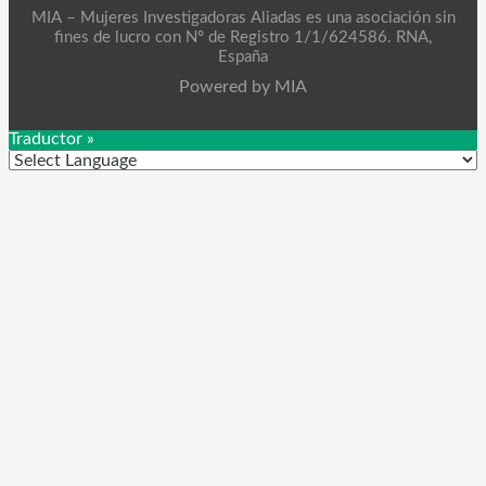
MIA – Mujeres Investigadoras Aliadas es una asociación sin
fines de lucro con Nº de Registro 1/1/624586. RNA,
España
Powered by MIA
Traductor »