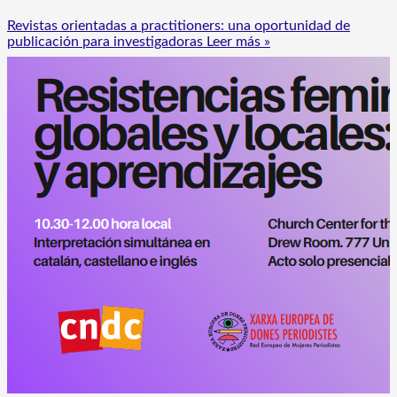
Revistas orientadas a practitioners: una oportunidad de
publicación para investigadoras
Leer más »